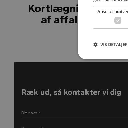
Kortlægningsrappor
Absolut nødve
af affald. Har du
VIS DETALJER
Ræk ud, så kontakter vi dig
Dit navn *