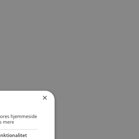
×
 vores hjemmeside
s mere
nktionalitet