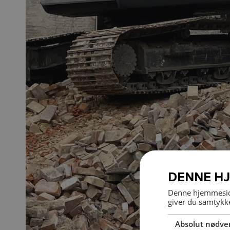
DENNE H
Denne hjemmeside
giver du samtykke
Absolut nødve