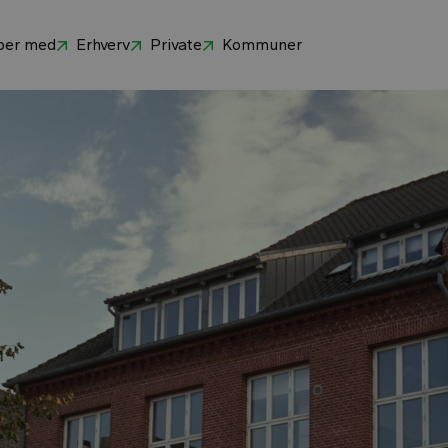
per med
Erhverv
Private
Kommuner