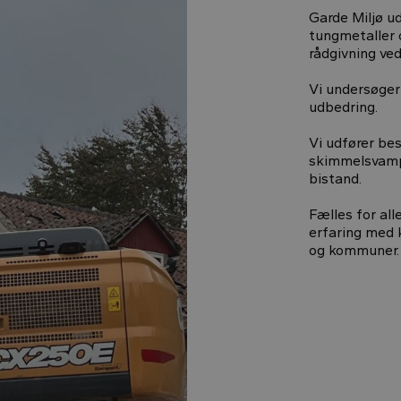
Garde Miljø ud
tungmetaller o
rådgivning ved
Vi undersøger 
udbedring.
Vi udfører be
skimmelsvamp 
bistand.
Fælles for all
erfaring med k
og kommuner.