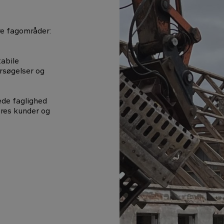
re fagområder:
abile
ersøgelser og
ede faglighed
ores kunder og