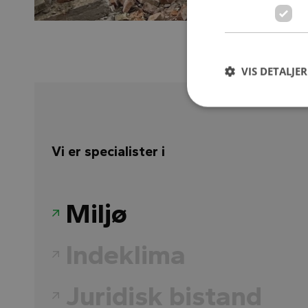
VIS DETALJER
Vi er specialister i
Miljø
Indeklima
Juridisk bistand