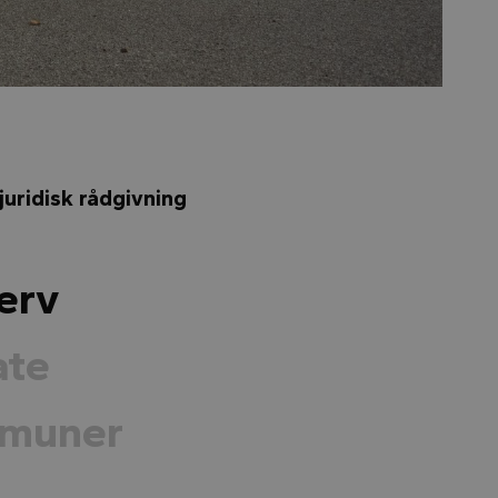
juridisk rådgivning
erv
ate
muner