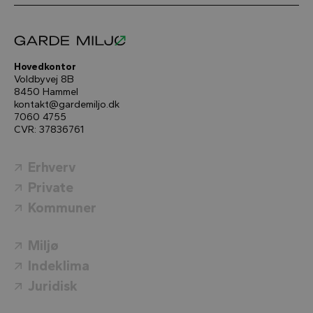
Hovedkontor
Voldbyvej 8B
8450 Hammel
kontakt@gardemiljo.dk
7060 4755
CVR: 37836761
Erhverv
Private
Kommuner
Miljø
Indeklima
Juridisk