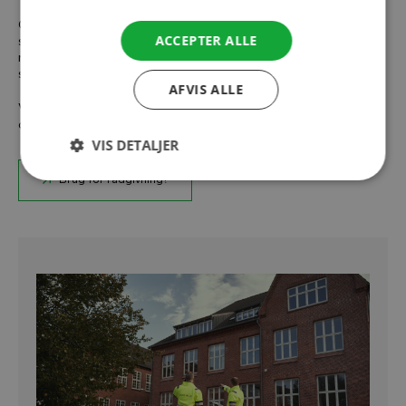
Garde Miljø tilbyder rådgivning om beslutninger og
ACCEPTER ALLE
sagsbehandling i medfør af loven. Vi kan også hjælpe med
reglerne omkring anvendelse af byfornyelsespuljer samt
statsrefusion.
AFVIS ALLE
Vores jurist, Søren Garde, har over 40 års erfaring på
området.
VIS DETALJER
Brug for rådgivning?