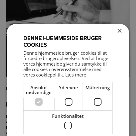
×
DENNE HJEMMESIDE BRUGER
COOKIES
Denne hjemmeside bruger cookies til at
forbedre brugeroplevelsen. Ved at bruge
vores hjemmeside giver du samtykke til
alle cookies i overensstemmelse med
vores cookiepolitik.
Læs mere
Absolut
Ydeevne
Målretning
Kommuner
nødvendige
Byfornyelsesloven
Funktionalitet
Bekendtgørelse af lov om byfornyelse og udvikling af byer,
eller i daglig tale Byfornyelsesloven, sætter rammerne for
kommunernes indsats i forhold til usunde, utidssvarende
ejendomme samt by- og områdefornyelse.